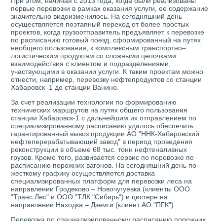
При этом, начиная с 2013 года, когда были реализованы
первые перевозки в рамках оказания услуги, ее содержание
значительно видоизменилось. На сегодняшний день
осуществляется поэтапный переход от более простых
проектов, когда грузоотправитель предъявляет к перевозке
по расписанию готовый поезд, сформированный на путях
необщего пользования, к комплексным транспортно–
логистическим продуктам со сложными цепочками
взаимодействия с клиентом и подразделениями,
участвующими в оказании услуги. К таким проектам можно
отнести, например, перевозку нефтепродуктов со станции
Хабаровск–1 до станции Ванино.
За счет реализации технологии по формированию
технических маршрутов на путях общего пользования
станции Хабаровск-1 с дальнейшим их отправлением по
специализированному расписанию удалось обеспечить
гарантированный вывоз продукции АО "ННК-Хабаровский
нефтеперерабатывающий завод" в период проведения
реконструкции в объеме 68 тыс. тонн нефтеналивных
грузов. Кроме того, развивается сервис по перевозке по
расписанию порожних вагонов. На сегодняшний день по
жесткому графику осуществляется доставка
специализированных платформ для перевозки леса на
направлении Гродеково – Новочугуевка (клиенты ООО
"Транс Лес" и ООО "ТЛК "Сибирь") и цистерн на
направлении Находка – Дземги (клиент АО "ПГК").
Перевозка по специализированному расписанию порожних