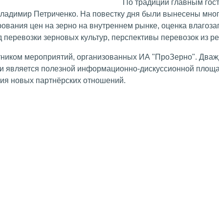
По традиции главным гос
Владимир Петриченко. На повестку дня были вынесены мно
вания цен на зерно на внутреннем рынке, оценка влагозап
д перевозки зерновых культур, перспективы перевозок из р
ником мероприятий, организованных ИА "ПроЗерно". Дважд
и является полезной информационно-дискуссионной площа
ния новых партнёрских отношений.