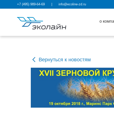
+7 (495) 989-64-69
|
info@ecoline-zd.ru
о комп
Вернуться к новостям