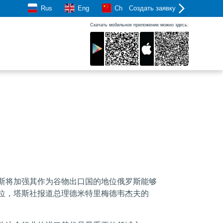
Rus
Eng
Ch
Создать заявку
Скачать мобильное приложение можно здесь:
斯将加强其作为谷物出口国的地位俄罗斯能够
位，塔斯社报道总理德米特里梅德韦杰夫的